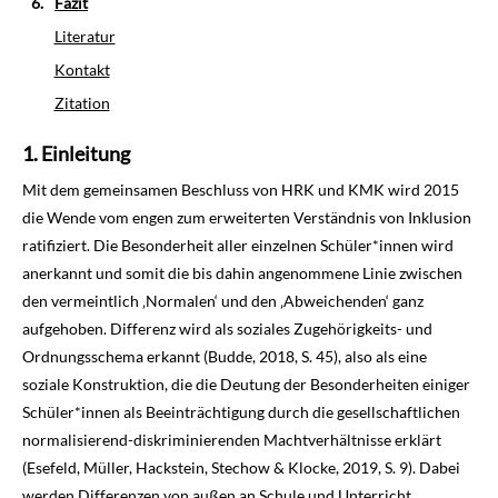
Fazit
Literatur
Kontakt
Zitation
Einleitung
Mit dem gemeinsamen Beschluss von HRK und KMK wird 2015
die Wende vom engen zum erweiterten Verständnis von Inklusion
ratifiziert. Die Besonderheit aller einzelnen Schüler*innen wird
anerkannt und somit die bis dahin angenommene Linie zwischen
den vermeintlich ‚Normalen‘ und den ‚Abweichenden‘ ganz
aufgehoben. Differenz wird als soziales Zuge­hörigkeits-­ und
Ordnungsschema erkannt (Budde,
2018
, S. 45), also als eine
soziale Kon­struktion, die die Deutung der Besonderheiten einiger
Schüler*innen als Beeinträchtigung durch die gesellschaftlichen
normalisierend­-diskriminierenden Machtverhältnisse erklärt
(Esefeld, Müller, Hackstein, Stechow & Klocke,
2019
, S. 9). Dabei
werden Differenzen von außen an Schule und Unterricht