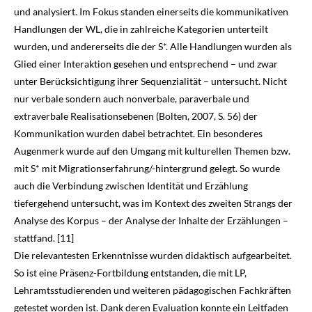
und analysiert. Im Fokus standen einerseits die kommunikativen
Handlungen der WL, die in zahlreiche Kategorien unterteilt
wurden, und andererseits die der S*. Alle Handlungen wurden als
Glied einer Interaktion gesehen und entsprechend – und zwar
unter Berücksichtigung ihrer Sequenzialität – untersucht. Nicht
nur verbale sondern auch nonverbale, paraverbale und
extraverbale Realisationsebenen (Bolten,
2007
, S. 56) der
Kommunikation wurden dabei betrachtet. Ein besonderes
Augenmerk wurde auf den Umgang mit kulturellen Themen bzw.
mit S* mit Migrationserfahrung/-hintergrund gelegt. So wurde
auch die Verbindung zwischen Identität und Erzählung
tiefergehend unter­sucht, was im Kontext des zweiten Strangs der
Analyse des Korpus – der Analyse der Inhalte der Erzählungen –
stattfand. [11]
Die relevantesten Erkenntnisse wurden didaktisch aufgearbeitet.
So ist eine Präsenz-Fortbildung entstanden, die mit LP,
Lehramtsstudierenden und weiteren pädagogischen Fach­kräften
getestet worden ist. Dank deren Evaluation konnte ein Leitfaden