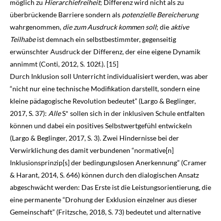
möglich zu
Hierarchiefreiheit
; Differenz wird nicht als zu
überbrückende Barriere sondern als
potenzielle Bereicherung
wahrgenommen,
die zum Ausdruck kommen soll
; die
aktive
Teilhabe
ist demnach ein selbstbestimmter, gegenseitig
erwünschter Ausdruck der Differenz, der eine eigene Dyna­mik
annimmt (Conti,
2012
, S. 102f.). [15]
Durch Inklusion soll Unterricht individualisiert werden, was aber
“nicht nur eine technische Modifikation darstellt, sondern eine
kleine pädagogische Revolution bedeutet” (Largo & Beglinger,
2017
, S. 37):
Alle
S* sollen sich in der inklusiven Schule entfalten
können und dabei ein positives Selbstwertgefühl entwickeln
(Largo & Beglinger,
2017
, S. 3). Zwei Hindernisse bei der
Verwirklichung des damit verbundenen “normative[n]
Inklusionsprinzip[s] der bedingungs­losen Anerkennung” (Cramer
& Harant,
2014
, S. 646) können durch den dialogischen Ansatz
abgeschwächt werden: Das Erste ist die Leistungsorientierung, die
eine permanente “Drohung der Exklusion einzelner aus dieser
Gemeinschaft” (Fritzsche,
2018
, S. 73) bedeutet und alternative