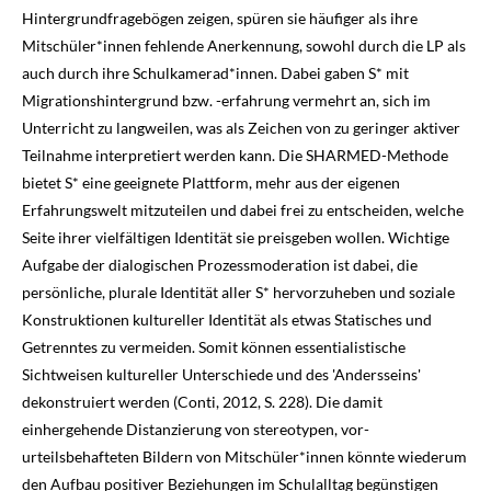
Hintergrundfragebögen zeigen, spüren sie häufiger als ihre
Mitschüler*innen fehlende Anerkennung, sowohl durch die LP als
auch durch ihre Schulkamerad*innen. Dabei gaben S* mit
Migrationshintergrund bzw. -erfahrung vermehrt an, sich im
Unterricht zu langweilen, was als Zeichen von zu geringer aktiver
Teilnahme interpretiert werden kann. Die SHARMED-Methode
bietet S* eine geeignete Plattform, mehr aus der eigenen
Erfahrungswelt mitzuteilen und dabei frei zu entscheiden, welche
Seite ihrer vielfältigen Identität sie preisgeben wollen. Wichtige
Aufgabe der dialogischen Prozessmoderation ist dabei, die
persönliche, plurale Identität aller S* hervorzuheben und soziale
Konstruktionen kultureller Identität als etwas Statisches und
Getrenntes zu vermeiden. Somit können essentialistische
Sichtweisen kultureller Unterschiede und des 'Andersseins'
dekonstruiert werden (Conti,
2012
, S. 228). Die damit
einhergehende Distanzierung von stereotypen, vor­
urteilsbehafteten Bildern von Mitschüler*innen könnte wiederum
den Aufbau positiver Be­ziehungen im Schulalltag begünstigen