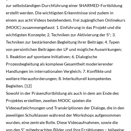
zur selbstständigen Durchführung einer SHARMED-Fortbildung
erstellt werden. Die wichtigsten Erkenntnisse sind zudem in
einem aus acht Videos bestehendem, frei zugänglichen Onlinekurs
(MOOC) zusam­mengefasst: 1. Einführung in das Projekt und die
wichtigsten Konzepte; 2. Techniken zur Aktivierung der S*; 3.
Techniken zur bestärkenden Begleitung ihrer Beiträge; 4. Typen
von persönlichen Beiträgen der LP und mögliche Auswirkungen;
5. Reaktion auf spontane Initia­tiven; 6. Dialogische
Prozessbegleitung als komplexe Gesamtheit moderierender
Handlungen im internationalen Vergleich; 7. Konflikte und
weitere Herausforderungen; 8. Interkulturell kom­petentes
Begleiten. [12]
Sowohl in der Präsenzfortbildung als auch in dem am Ende des
Projektes erstellten, zweiten MOOC spielen die
Videoaufzeichnungen und Transkriptionen der Dialoge, die in den
jeweiligen Schulklassen während der Workshops aufgenommen
wurden, eine zentrale Rolle. Diese Videoaufnahmen, sowie die
von den S* mitgebrachten Bilder und ihre Erzählungen – teilweise