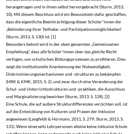
herangetragen und in ihnen selbst hervorgebracht (Sturm,
2013
,
10). Mit diesem Beschluss wird ein Bewusstsein dafür geschaffen,
dass die eigentliche Beeinträchtigung dieser Schüler*innen die
„Behinderung ihrer Teilhabe- und Partizipationsmöglichkeiten“
(Sturm,
2013
, S. 130) ist. [1]
Besonders betont wird in der oben genannten „Gemeinsamen
Empfehlung“, dass
alle
Schüler*innen über das
gleiche
Recht
verfügen, von schulischen Bildungsprozessen zu profitieren. Dies
zeigt die institutionelle Anerkennung der Notwendigkeit,
Diskrimi­nierungs­mechanismen und -strukturen zu bekämpfen
(HRK & KMK,
2015
, S. 2), und zwar durch eine Veränderung der
Schul- und Unterrichtsstrukturen und -praktiken, die Ausschluss
und Margi­nalisierung bewirken (Sturm,
2013
, S. 128). [2]
Eine Schule, die auf äußere Strukturdifferenzen verzichten soll, ist
auf die Entwicklung von Kulturen und Praxen der Inklusion
angewiesen (Langfeldt & Hörmann,
2011
, S. 279; Sturm,
2013
, S.
131). Wenn einerseits Lehrpersonen alleine keine inklusive Schule
schaffen können, kann andererseits auch keine inklusive Schule