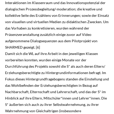
Interaktionen im Klassenraum und das Innovationspotenzial der
dialogischen Prozess­be­gleitung/-moderation; die kreative und
kollektive Seite des Erzählens von Erinnerungen; sowie der Einsatz
von visuellen und virtuellen Medien zu didaktischen Zwecken. Um
das Vor­haben zu konkretisieren, wurden während der
Präsenzveranstaltung zusätzlich einige zuvor auf Video
aufgenommene Dialogsequenzen aus dem Pilotprojekt von
SHARMED gezeigt. [6]
Damit sich die WL auf ihre Arbeit in den jeweiligen Klassen
vorbereiten konnten, wurden einige Monate vor der
Durchführung des Projekts sowohl die S* als auch deren Eltern/
Erziehungsberechtigte zu Hintergrundinformationen befragt. Im
Fokus dieses Hintergrundfragebogens standen die Einstellung und
das Wohlbefinden der Erziehungsberechtigten in Bezug auf
Nachbarschaft, Elternschaft und Lehrerschaft, und das der S* im
Hinblick auf ihre Eltern, Mitschüler*innen und Lehrer*innen. Die
S* äußerten sich auch zu ihrer Selbstwahr­nehmung, zu ihrer
Wahrnehmung von Gleichaltrigen (insbesondere