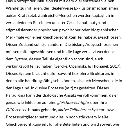
Das Konzept der Inklusion ist mit dem Ziel entstanden, einen
Wandel zu initiieren, der idealer­weise Exklusionsmechanismen
außer Kraft setzt. Zahlreiche Menschen werden tag­täglich in
verschiedenen Bereichen unserer Gesellschaft aufgrund
stigmatisierender physi­scher, psychi­scher oder biographischer
Merkmale von einer gleichberechtigten Teilhabe ausge­schlossen.
Dieser Zustand soll sich ändern: Die bislang Ausgeschlossenen
müssen mit­eingeschlossen und in die Lage versetzt werden, an
dem System, dessen Teil sie eigentlich schon sind, auch
wirkungsvoll teil zu haben (Gercke, Opalinski, & Thonagel,
2017
).
Dieses System braucht dafür sowohl flexiblere Strukturen, in
denen alle handlungsfähig sein können, als auch Menschen, die in
der Lage sind, inklusive Prozesse (mit) zu gestalten. Dieses
Paradigma kann der dialogische Ansatz vervollkommnen, da er
genau wie Inklusion auf eine
gleichberechtigte
, über ihre
Differenzen
hinaus gehende,
aktive Teilhabe
der
System- bzw.
Prozessmitglieder setzt und dies in noch stärkerem Maße.
Gleichberechtigung gilt für alle Beteiligten und wird soweit wie