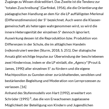
Zugänge zu Wissen diskreditiert. Das Zweite ist die Tendenz zur
“totalen Zu­schreibung” (Garfinkel,
1956
), die die Orientierung der
pädagogischen Handlung an dem für die LP auffälligsten Merkmal
(Differenzdimension) der S* bezeichnet. Auch wenn die Klassen­
gemeinschaft als heterogen wahrgenommen wird, so wird die
innere Heterogenität der ein­zelnen S* dennoch ignoriert.
Auswirkung dessen ist die Reproduktion bzw. Produktion von
Differenzen in der Schule, die im alltäglichen Handeln
(re)konstruiert werden (Sturm,
2018
, S. 251). Der dialogische
Ansatz gibt wichtige Impulse zur Überwindung der beschriebenen
zwei Hindernisse, indem er die LP einlädt, die „
Agency“
(Prout &
James,
1990
) aller einzelnen S* zu fördern und die eigene
Machtposition zu Gunsten einer zurückhaltenden, sensiblen und
be­stärkenden Begleitung und Moderation von Lernprozessen zu
verlassen. [16]
Anhand des Stufenmodells von Hart (
1992
), erweitert von
3
Schröder (
1995
)
, das die von Erwachsenen zugelassene
Möglichkeit der Beteiligung von Kindern und Jugendlichen