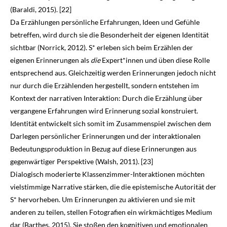
(Baraldi,
2015
). [22]
Da Erzählungen persönliche Erfahrungen, Ideen und Gefühle
betreffen, wird durch sie die Besonderheit der eigenen Identität
sichtbar (Norrick,
2012
). S* erleben sich beim Erzählen der
eigenen Erinnerungen als
die
Expert*innen und üben diese Rolle
entsprechend aus. Gleichzeitig werden Erinnerungen jedoch nicht
nur durch die Erzählenden hergestellt, sondern entstehen im
Kontext der narrativen Interaktion: Durch die Erzählung über
vergangene Erfahrungen wird Erinnerung sozial konstruiert.
Identität entwickelt sich somit im Zusammen­spiel zwischen dem
Darlegen persönlicher Erinnerungen und der interaktionalen
Bedeutungs­produktion in Bezug auf diese Erinnerungen aus
gegenwärtiger Perspektive (Walsh,
2011
). [23]
Dialogisch moderierte Klassenzimmer-Interaktionen möchten
vielstimmige Narrative stärken, die die epistemische Autorität der
S* hervorheben. Um Erinnerungen zu aktivieren und sie mit
anderen zu teilen, stellen Fotografien ein wirkmächtiges Medium
dar (Barthes,
2015
). Sie stoßen den kognitiven und emotionalen