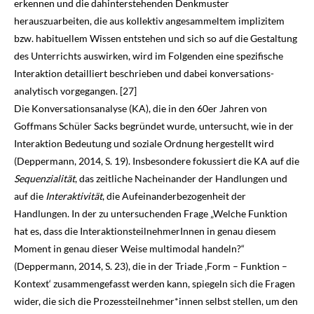
erkennen und die dahinter­stehenden Denkmuster
herauszuarbeiten, die aus kollektiv angesammeltem implizitem
bzw. habituellem Wissen entstehen und sich so auf die Gestaltung
des Unterrichts auswirken, wird im Folgenden eine spezifische
Interaktion detailliert beschrieben und dabei konversations­
analytisch vorgegangen. [27]
Die Konversationsanalyse (KA), die in den 60er Jahren von
Goffmans Schüler Sacks begründet wurde, untersucht, wie in der
Interaktion Bedeutung und soziale Ordnung hergestellt wird
(Deppermann,
2014
, S. 19). Insbesondere fokussiert die KA auf die
Sequenzialität
, das zeitliche Nacheinander der Handlungen und
auf die
Interaktivität
, die Aufeinanderbezogenheit der
Handlungen. In der zu untersuchenden Frage „Welche Funktion
hat es, dass die Interaktions­teilnehmerInnen in genau diesem
Moment in genau dieser Weise multimodal handeln?“
(Deppermann,
2014
, S. 23), die in der Triade ‚Form – Funktion –
Kontext‘ zusammengefasst werden kann, spiegeln sich die Fragen
wider, die sich die Prozessteilnehmer*innen selbst stellen, um den