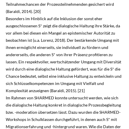
Teilnahmechancen der Prozessteilnehmenden ge­sichert wird
(Baraldi,
2014
). [20]
Besonders im Hinblick auf die Inklusion der sonst eher
ausgeschlossenen S* zeigt die dialo­gische Haltung ihre Stärke, da
vor allem bei diesen ein Mangel an epistemischer Autorität zu
beobachten ist (u.a. Lorenz,
2018
). Der bestärkende Umgang mit
ihnen ermöglicht einerseits, sie individuell zu fördern und
andererseits, die anderen S* von ihrer Präsenz profitieren zu
lassen. Ein respektvoller, wertschätzender Umgang mit Diversität
wird durch eine dialogische Haltung gefördert, was für die S* die
Chance bedeutet, selbst eine inklusive Haltung zu ent­wickeln und
sich Schlüsselkompetenzen im Umgang mit Vielfalt und
Komplexität anzueignen (Baraldi,
2015
). [21]
Im Rahmen von SHARMED konnte untersucht werden, wie sich
die dialogische Haltung konkret in dialogische Prozessbegleitung
bzw. -moderation übersetzen lässt. Dazu wurden die SHARMED-
Workshops in Schulklassen durchgeführt, in denen auch S* mit
Migrationserfahrung und -hintergrund waren. Wie die Daten der