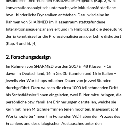
besonderen theoretischen An­satzes des Projektes (Kap. 3) wird
konversationsanalytisch untersucht, wie inklusions­förderliche
bzw. -hinderliche Dynamiken entstehen. Dazu wird eine im
Rahmen von SHARMED im Klassen­raum stattgefundene
Interaktionssequenz analysiert und im Hinblick auf die Bedeutung
der Er­kenntnisse für die Professionalisierung der Lehre diskutiert
(Kap. 4 und 5). [4]
Forschungsdesign
Im Rahmen von SHARMED wurden 2017 in 48 Klassen – 16
davon in Deutschland, 16 in Groß­britannien und 16 in Italien –
jeweils vier Workshops mit einer Dauer von je zwei Stunden
durchgeführt. Dazu wurden die circa 1000 teilnehmenden Dritt-
bis Sechstklässler*innen eingeladen, zwei Bilder mitzubringen, die
persönliche bzw. familiäre Erinnerungen darstellen, welche sie
gern mit ihren Mitschüler*innen teilen möchten. Insgesamt acht
Workshop­leiter*innen (im Folgenden WL) haben den Prozess des
Erzählens und des dialogischen Austausches unter den