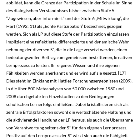
abbildet, kann die Grenze der Partizipation in der Schule im Sinne
des dialogischen Verständnisses bisher zwischen Stufe 5
“Zugewiesen, aber informiert” und der Stufe 6 „Mitwirkung“, die
Hart (
1992
: 11) als „Echte Partizipation“ bezeichnet, gezogen
werden. Sich als LP auf diese Stufe der Partizipation einzulassen
impliziert eine reflektierte, differenzierte und dynamische Wahr­
nehmung der diversen S*, die in die Lage versetzt werden, einen
bedeutungsvollen Beitrag zum gemeinsam bestrittenen, kreativen
Lernprozess zu leisten. Ihr eigenes Wissen und ihre eigenen
Fähigkeiten werden anerkannt und es wird auf sie gesetzt. [17]
Dies steht im Einklang mit Hatties Forschungsergebnissen (
2009
),
in die über 800 Meta­analysen von 50.000 zwischen 1980 und
2008 durchgeführten Einzelstudien zu den Be­dingungen
schulischen Lernerfolgs einfließen. Dabei kristallisieren sich als
zentrale Erfolgs­faktoren sowohl die wertschätzende Haltung und
die aktivierende Handlung der LP heraus, als auch die Übernahme
von Verantwortung seitens der S* für den eigenen Lernprozess.
Positiv auf den Lernprozess der S* wirkt sich auch die Fähigkeit