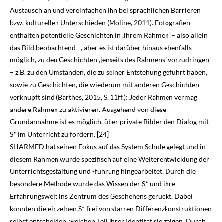
Austausch an und vereinfachen ihn bei sprachlichen Barrieren
bzw. kulturellen Unterschieden (Moline,
2011
). Fotografien
enthalten potentielle Ge­schichten in ,ihrem Rahmen’ – also allein
das Bild beobachtend –, aber es ist darüber hinaus ebenfalls
möglich, zu den Geschichten ,jenseits des Rahmens’ vorzudringen
– z.B. zu den Um­ständen, die zu seiner Entstehung geführt haben,
sowie zu Geschichten, die wiederum mit anderen Geschichten
verknüpft sind (Barthes,
2015
, S. 11ff.): Jeder Rahmen vermag
andere Rahmen zu aktivieren. Ausgehend von dieser
Grundannahme ist es möglich, über private Bilder den Dialog mit
S* im Unterricht zu fördern. [24]
SHARMED hat seinen Fokus auf das System Schule gelegt und in
diesem Rahmen wurde spezifisch auf eine Weiterentwicklung der
Unterrichtsgestaltung und -führung hingearbeitet. Durch die
besondere Methode wurde das Wissen der S* und ihre
Erfahrungswelt ins Zentrum des Geschehens gerückt. Dabei
konnten die einzelnen S* frei von starren Differenz­kon­struktionen
selbst entscheiden, welchen Teil ihrer Identität sie zeigen. Durch