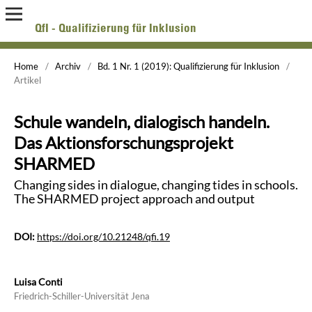
QfI - Qualifizierung für Inklusion
Online-Zeitschrift zur Forschung über Aus-, Fort- und Weiterbildung pädagogischer Fachkräfte
Home
/
Archiv
/
Bd. 1 Nr. 1 (2019): Qualifizierung für Inklusion
/
Artikel
Schule wandeln, dialogisch handeln.
Das Aktionsforschungsprojekt
SHARMED
Changing sides in dialogue, changing tides in schools.
The SHARMED project approach and output
DOI:
https://doi.org/10.21248/qfi.19
Luisa Conti
Friedrich-Schiller-Universität Jena