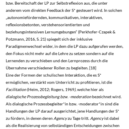
bzw. Bereitschaft der LP zur Selbstreflexion aus, die unter
anderem vom direkten Feedback der S* gesteuert wird. In solchen
„autonomiefördernden, kommunikativen, interaktiven,
reflexionsbetonten, verstehens­orien­tierten und
beziehungsintensiven Lernumgebungen“ (Perkhofer-Czapek &
Potzmann,
2016
, S. 21) spiegelt sich der inklusive
Paradigmenwechsel wider, in dem die LP dazu aufgerufen werden,
den Fokus nicht mehr auf die Lehre zu setzen sondern auf die
Lernenden zu ver­schieben und den Lernprozess durch die
Übernahme verschiedener Rollen zu begleiten. [18]
Eine der Formen der schulischen Interaktion, die es S*
ermöglichen, verstärkt vom Unterricht zu profitieren, ist die
Facilitation
(Heim,
2012
; Rogers,
1969
)
, welche hier als
dialogische Prozessbegleitung bzw. -moderation
bezeichnet wird.
Als dialogische Prozessbegleiter*in bzw. -moderator*in sind die
Handlungen der LP darauf ausgerichtet, jene Handlungen der S*
zu fördern, in denen deren
Agency
zu Tage tritt.
Agency
ist dabei
als die Realisierung von selb­ständigen Entscheidungen zwischen