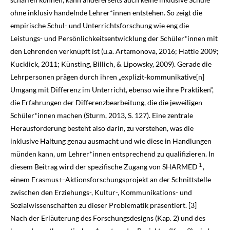
ohne inklusiv handelnde Lehrer*innen entstehen. So zeigt die
empirische Schul- und Unterrichtsforschung wie eng die
Leistungs- und Persönlich­keitsentwicklung der Schüler*innen mit
den Lehrenden verknüpft ist (u.a. Artamonova,
2016
; Hattie
2009
;
Kucklick,
2011
; Künsting, Billich, & Lipowsky,
2009
). Gerade die
Lehrpersonen prägen durch ihren „explizit-kommunikative[n]
Umgang mit Differenz im Unter­richt, ebenso wie ihre Praktiken“,
die Erfahrungen der Differenzbearbeitung, die die jeweiligen
Schüler*innen machen (Sturm,
2013
, S. 127). Eine zentrale
Herausforderung besteht also darin, zu verstehen, was die
inklusive Haltung genau ausmacht und wie diese in Handlungen
münden kann, um Lehrer*innen entsprechend zu qualifizieren. In
1
diesem Beitrag wird der spezifische Zugang von SHARMED
,
einem Erasmus+-Aktionsforschungsprojekt an der Schnittstelle
zwischen den Erziehungs-, Kultur-, Kommunikations- und
Sozialwissenschaften zu dieser Problematik prä­sen­tiert. [3]
Nach der Erläuterung des Forschungsdesigns (Kap. 2) und des