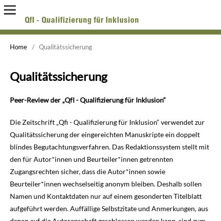
QfI - Qualifizierung für Inklusion
Online-Zeitschrift zur Forschung über Aus-, Fort- und Weiterbildung pädagogischer Fachkräfte
Home
/
Qualitätssicherung
Qualitätssicherung
Peer-Review der „QfI - Qualifizierung für Inklusion“
Die Zeitschrift „Qfi - Qualifizierung für Inklusion“ verwendet zur
Qualitätssicherung der eingereichten Manuskripte ein doppelt
blindes Begutachtungsverfahren. Das Redaktionssystem stellt mit
den für Autor*innen und Beurteiler*innen getrennten
Zugangsrechten sicher, dass die Autor*innen sowie
Beurteiler*innen wechselseitig anonym bleiben. Deshalb sollen
Namen und Kontaktdaten nur auf einem gesonderten Titelblatt
aufgeführt werden. Auffällige Selbstzitate und Anmerkungen, aus
denen auf die Autorenschaft geschlossen werden kann, sind zum