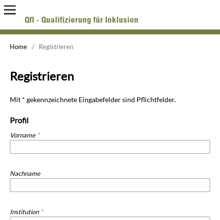
QfI - Qualifizierung für Inklusion
Online-Zeitschrift zur Forschung über Aus-, Fort- und Weiterbildung pädagogischer Fachkräfte
Home
/
Registrieren
Registrieren
Mit * gekennzeichnete Eingabefelder sind Pflichtfelder.
Profil
Vorname
*
Nachname
Institution
*